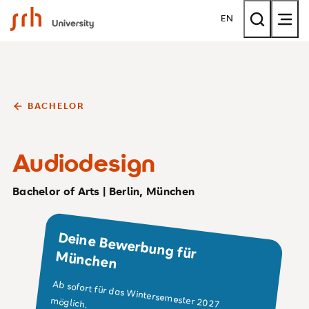
SRH University
EN
BACHELOR
Audiodesign
Bachelor of Arts | Berlin, München
Deine Bew
erbung für
M
ünchen
Ab sofort für das Wintersemester 2027
möglich.