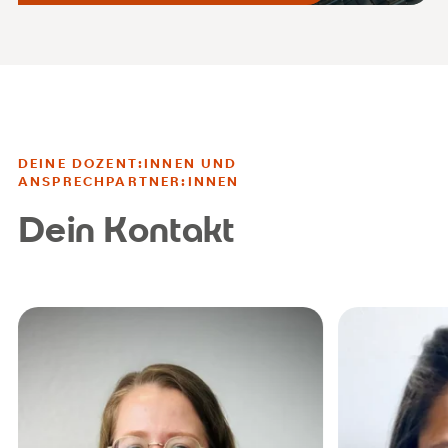
DEINE DOZENT:INNEN UND
ANSPRECHPARTNER:INNEN
Dein Kontakt
Lea.Hueffermann@srh.de
sandy.bos
+49 214 3301 39-36