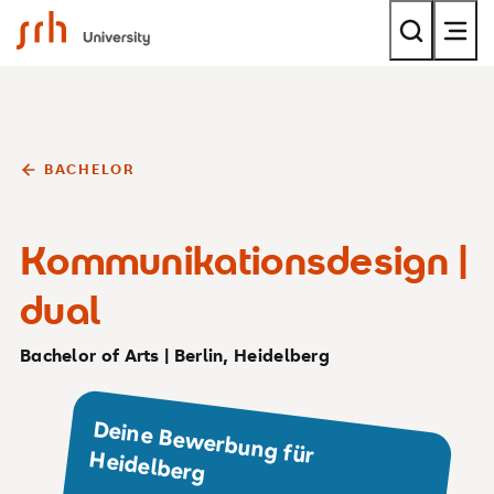
SRH University
BACHELOR
Kommunikationsdesign |
dual
Bachelor of Arts | Berlin, Heidelberg
Deine Bew
erbung für
Heidelberg