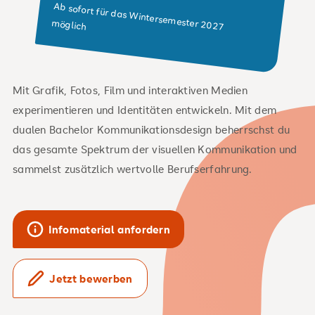
Ab sofort für das Wintersemester 2027
möglich
Mit Grafik, Fotos, Film und interaktiven Medien
experimentieren und Identitäten entwickeln. Mit dem
dualen Bachelor Kommunikationsdesign beherrschst du
das gesamte Spektrum der visuellen Kommunikation und
sammelst zusätzlich wertvolle Berufserfahrung.
Infomaterial anfordern
Jetzt bewerben