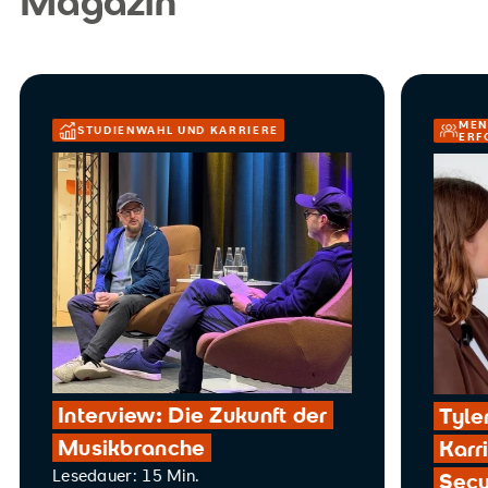
Magazin
MEN
STUDIENWAHL UND KARRIERE
ERF
Interview: Die Zukunft der
Tyle
Musikbranche
Karr
Lesedauer: 15 Min.
Secu