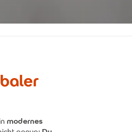
obaler
in
modernes
nicht genug:
Du