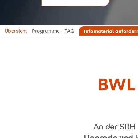
Übersicht
Programme
FAQ
Infomaterial anforder
BWL –
An der SRH
Upgrade und i