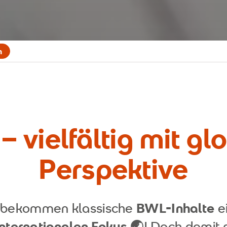
n
 vielfältig mit gl
Perspektive
 bekommen klassische
BWL-Inhalte
e
nternationalen Fokus 🌏
! Doch damit 