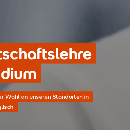
tschaftslehre
udium
 Wahl an unseren Standorten in
lisch