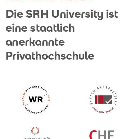
Die SRH University ist
eine staatlich
anerkannte
Privathochschule
Wissenschaftsrat
Systemakkreditiert
Exzellenz in der Lehre
CHE Ranking