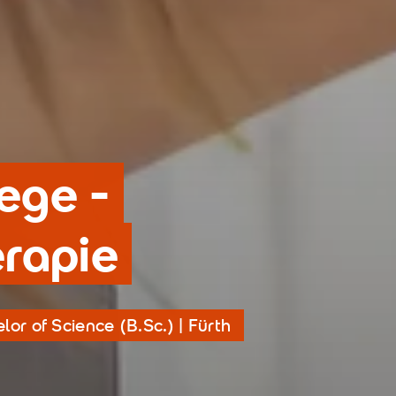
lege -
rapie
or of Science (B.Sc.) | Fürth