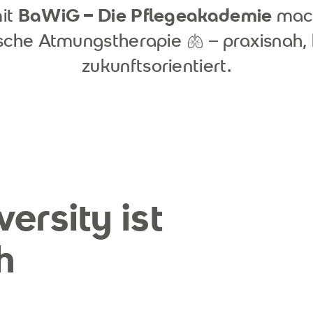
it
BaWiG – Die Pflegeakademie
mach
rische Atmungstherapie 🫁 – praxisnah
zukunftsorientiert.
ersity ist
h