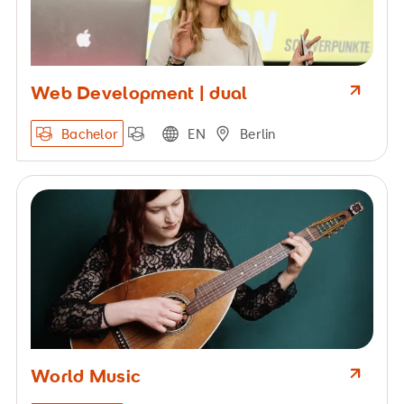
Web Development | dual
Bachelor
EN
Berlin
World Music