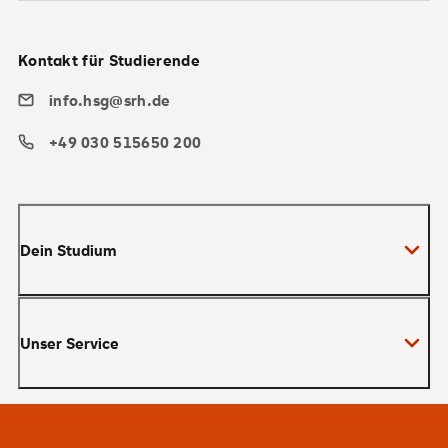
Kontakt für Studierende
info.hsg@srh.de
+49 030 515650 200
Dein Studium
Bachelor
Unser Service
Master
MBA
Bewerbung und Zulassung
Zertifikate
Studienberatung und Infotermine