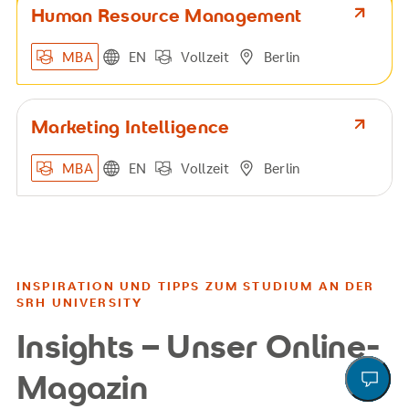
Human Resource Management
MBA
EN
Vollzeit
Berlin
Marketing Intelligence
MBA
EN
Vollzeit
Berlin
INSPIRATION UND TIPPS ZUM STUDIUM AN DER
SRH UNIVERSITY
Insights – Unser Online-
Magazin
Action
Ma
Un
Ru
In