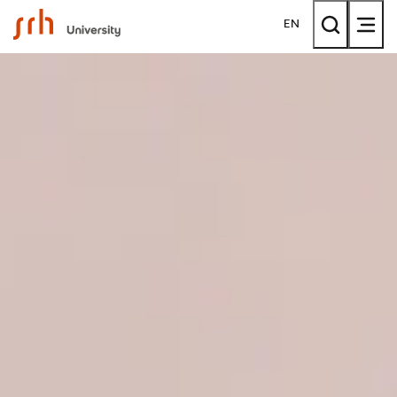
SRH University
EN