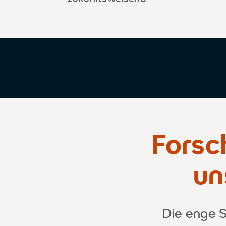
Forsc
un
Die enge S