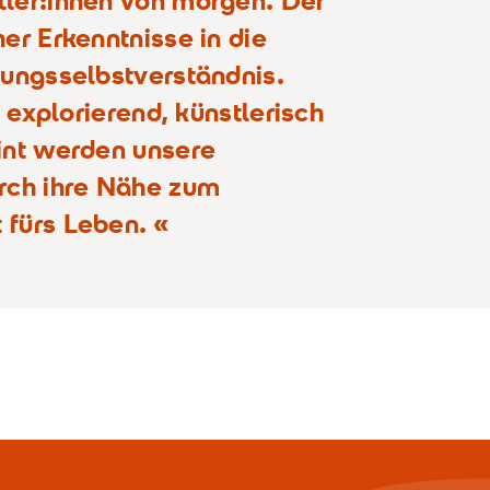
tler:innen von morgen. Der
er Erkenntnisse in die
hungsselbstverständnis.
, explorierend, künstlerisch
int werden unsere
urch ihre Nähe zum
 fürs Leben.