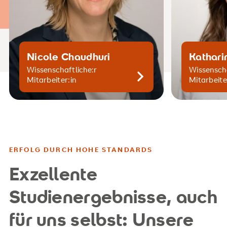
Nicole Chaudhuri
Kathari
Wissenschaftliche:r
Wissenscha
Mitarbeiter:in
Mitarbeite
ERFOLG DURCH HOHE STANDARDS
Exzellente
Studienergebnisse, auch
für uns selbst: Unsere