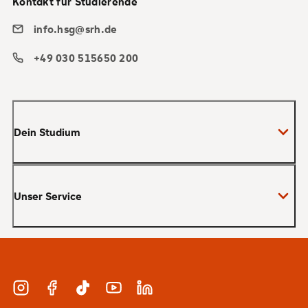
Kontakt für Studierende
info.hsg@srh.de
+49 030 515650 200
Dein Studium
Bachelor
Unser Service
Master
MBA
Bewerbung und Zulassung
Zertifikate
Studienberatung und Infotermine
Duales Studium
Instagram
Facebook
TikTok
YouTube
LinkedIn
Finanzierung