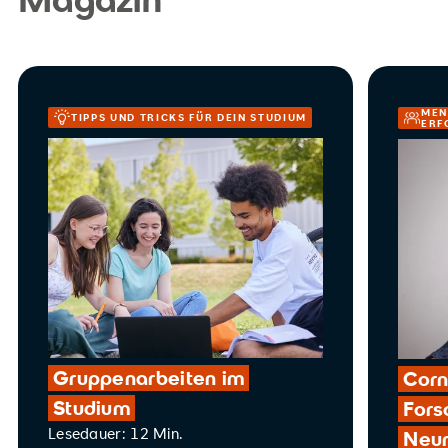
MEN
TIPPS UND TRICKS FÜR DEIN STUDIUM
ERF
Gruppenarbeiten im
Corn
Studium
Fors
Lesedauer: 12 Min.
Neur