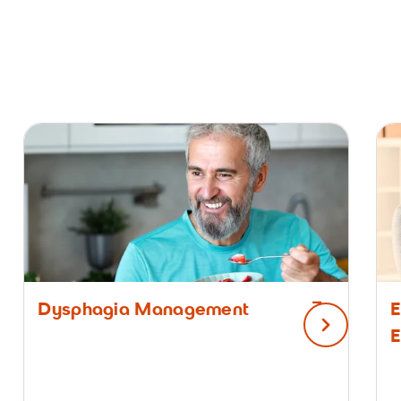
Dysphagia Management
E
nächster Sl
E