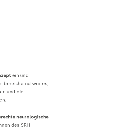
nzept
ein und
s bereichernd war es,
en und die
en.
erechte neurologische
innen des SRH