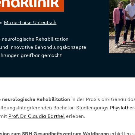
haklinik
on
Marie-Luise Unteutsch
e neurologische Rehabilitation
 und innovative Behandlungskonzepte
fahrungen greifbar gemacht
neurologische Rehabilitation
in der Praxis an? Genau das
bildungsintegrierenden Bachelor-Studiengangs
Physiother
 mit
Prof. Dr. Claudia Barthel
erleben.
rsion zum SRH Gesundheitszentrum Waldbronn
erhielten 