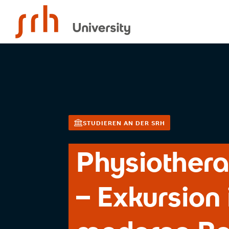
SRH University
STUDIEREN AN DER SRH
Physiothera
– Exkursion 