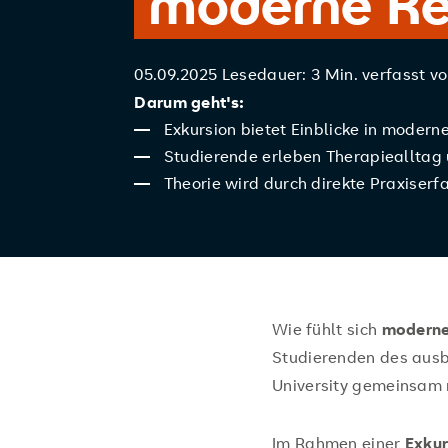
moderne Re
05.09.2025
Lesedauer: 3 Min.
verfasst v
Darum geht's:
Exkursion bietet Einblicke in modern
Studierende erleben Therapiealltag
Theorie wird durch direkte Praxiser
Wie fühlt sich
moderne 
Studierenden des aus
University gemeinsam
Im Rahmen einer
Exku