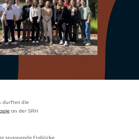
 durften die
apie
an der SRH
sie spannende Einblicke