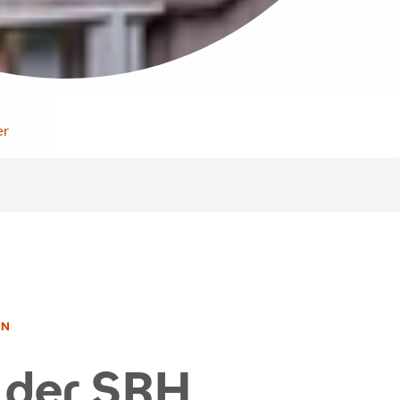
er
AN
n der SRH