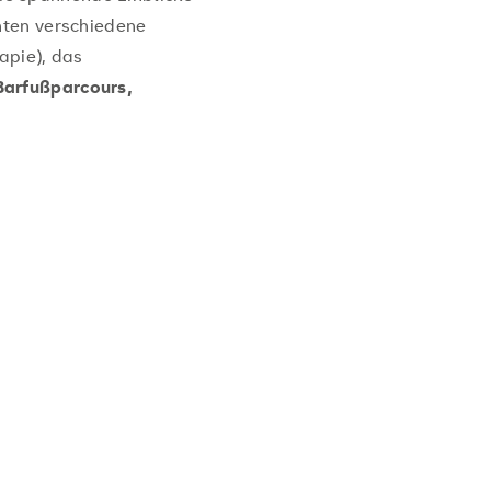
rnten verschiedene
apie), das
Barfußparcours,