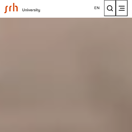
SRH University
EN