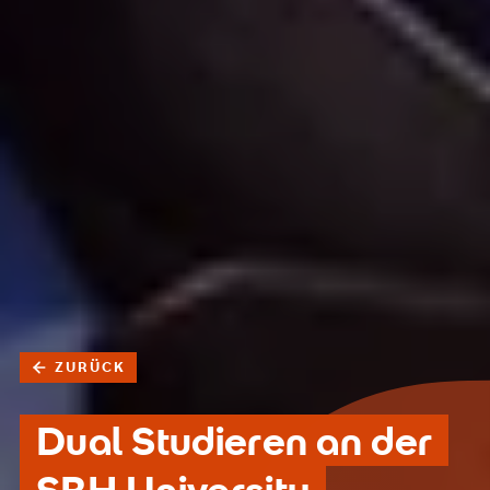
ZURÜCK
Dual Studieren an der
SRH University