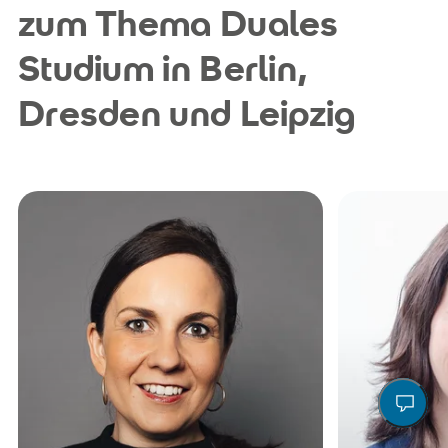
zum Thema Duales
Studium in Berlin,
Dresden und Leipzig
Janine.Graf@srh.de
Annet
+49 351 407617 59
Action
Ma
Un
Ru
In