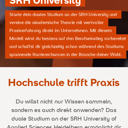
Starte dein duales Studium an der SRH University und
vereine die akademische Theorie mit wertvoller
Praxiserfahrung direkt im Unternehmen. Mit diesem
Modell wirst du bestens auf den Berufseinstieg vorbereitet
und schaffst dir gleichzeitig schon während des Studiums
spannende Karrierechancen in der Branche deiner Wahl.
Hochschule trifft Praxis
Du willst nicht nur Wissen sammeln,
sondern es auch direkt anwenden? Das
duale Studium an der SRH University of
Applied Sciences Heidelberg ermöglicht dir