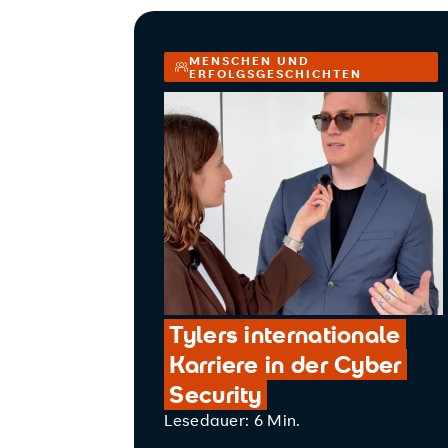
MENSCHEN UND
ERFOLGSGESCHICHTEN
Tylers internationale
Karriere in der Cyber
Security
Lesedauer: 6 Min.