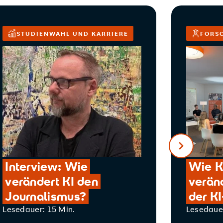
STUDIENWAHL UND KARRIERE
FORS
nächster Sl
Interview: Wie
Wie K
verändert KI den
veränd
Journalismus?
der K
Lesedauer: 15 Min.
Lesedauer