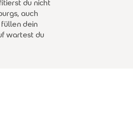
tierst du nicht
urgs, auch
füllen dein
uf wartest du