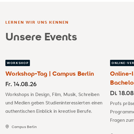
LERNEN WIR UNS KENNEN
Unsere Events
WORKSHOP
ONLINE-VE
Workshop-Tag | Campus Berlin
Online-I
Bachel
Fr. 14.08.26
Di. 18.0
Workshops in Design, Film, Musik, Schreiben
und Medien geben Studieninteressierten einen
Profs präs
authentischen Einblick in kreative Berufe.
Programme
Fragen zu
Campus Berlin