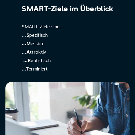
SMART-Ziele im Überblick
SMART-Ziele sind…
…
S
pezifisch
…M
essbar
…A
ttraktiv
…R
ealistisch
…T
erminiert