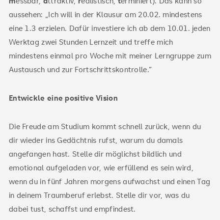
m
essbar,
a
ttraktiv,
r
ealistisch,
t
erminiert). Das kann so
aussehen: „Ich will in der Klausur am 20.02. mindestens
eine 1.3 erzielen. Dafür investiere ich ab dem 10.01. jeden
Werktag zwei Stunden Lernzeit und treffe mich
mindestens einmal pro Woche mit meiner Lerngruppe zum
Austausch und zur Fortschrittskontrolle.“
Entwickle eine positive Vision
Die Freude am Studium kommt schnell zurück, wenn du
dir wieder ins Gedächtnis rufst, warum du damals
angefangen hast. Stelle dir möglichst bildlich und
emotional aufgeladen vor, wie erfüllend es sein wird,
wenn du in fünf Jahren morgens aufwachst und einen Tag
in deinem Traumberuf erlebst. Stelle dir vor, was du
dabei tust, schaffst und empfindest.