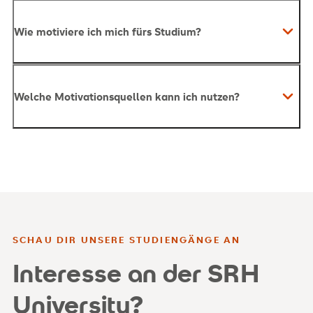
Wie motiviere ich mich fürs Studium?
Welche Motivationsquellen kann ich nutzen?
SCHAU DIR UNSERE STUDIENGÄNGE AN
Bindungsmotivation:
Lerngruppen und
Interesse an der SRH
gemeinsames Lösen von Aufgaben
University?
Leistungsmotivation:
Den eigenen Fortschritt