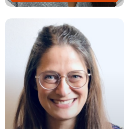
sandy.bossier-steuerwald@srh.de
+49 30 515650 203