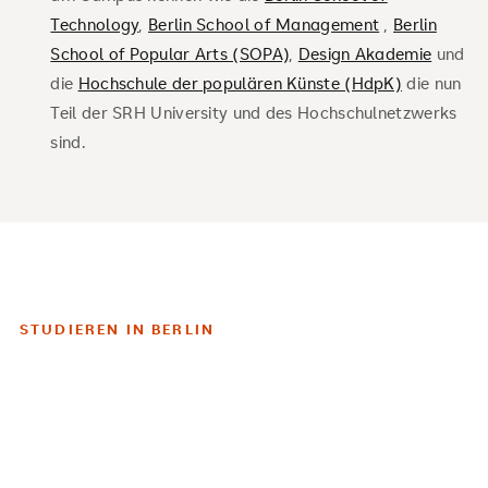
Technology
,
Berlin School of Management
,
Berlin
School of Popular Arts (SOPA)
,
Design Akademie
und
die
Hochschule der populären Künste (HdpK)
die nun
Teil der SRH University und des Hochschulnetzwerks
sind.
STUDIEREN IN BERLIN