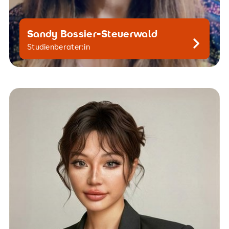
Sandy Bossier-Steuerwald
Kontaktiere mich gern
Studienberater:in
studienberatung.hsg@srh.de
+49 30 515650 213