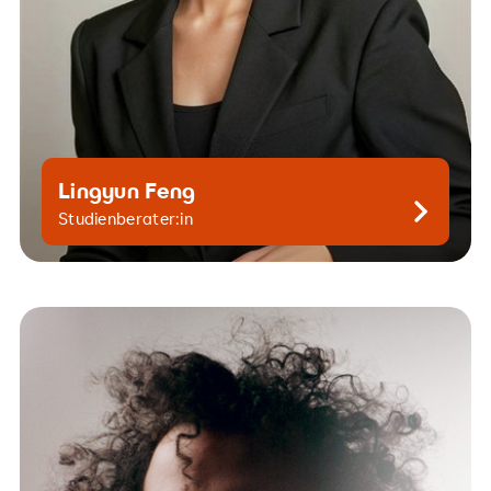
Lingyun Feng
Kontaktiere mich gern
Studienberater:in
gianluca.quaranta@srh.de
+49 30 515650 218