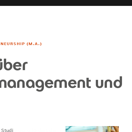
NEURSHIP (M.A.)
über
smanagement und
 Studiengang fördert die