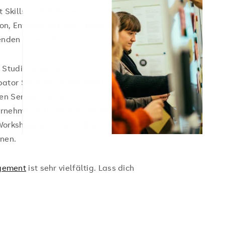
Skills, stärkt deine wirtschaftlichen
tion, Entwicklung und Launch deines
henden Unternehmen.
 Studiums deiner
bator Semester entwickelst du deine
en Service und dein
rnehmen auf und aus. Dabei wirst
Workshops teil und erhältst Feedback
nnen.
gement
ist sehr vielfältig. Lass dich