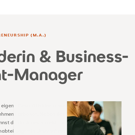
ENEURSHIP (M.A.)
erin & Business-
t-Manager
 eigene Geschäftsidee umsetzen
nehmens arbeiten. Neben der
nnst du dank des projekt- und
nabteilungen in Unternehmen leiten