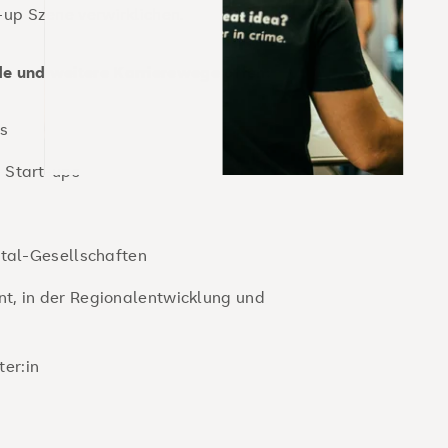
-up Szene verwirklichen.
de und weitere Karrierewege offen:
ns
n Start-ups
ital-Gesellschaften
t, in der Regionalentwicklung und
er:in