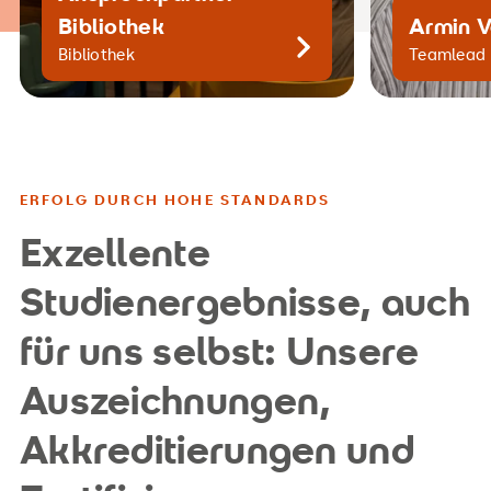
Bibliothek
Armin V
Kontaktiere uns gern
Ko
Bibliothek
Teamlead 
ERFOLG DURCH HOHE STANDARDS
Exzellente
Studienergebnisse, auch
für uns selbst: Unsere
Auszeichnungen,
Akkreditierungen und