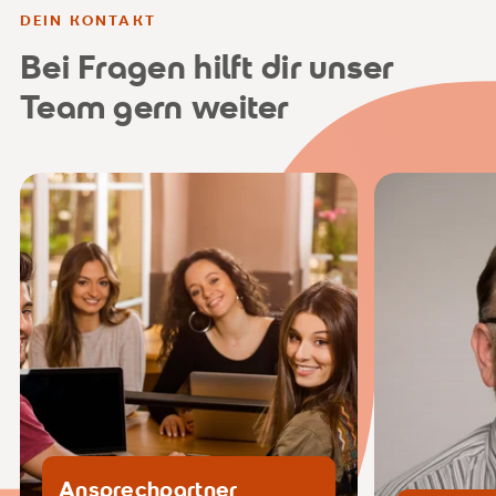
DEIN KONTAKT
Bei Fragen hilft dir unser
Team gern weiter
library.hsg@srh.de
a
Ansprechpartner