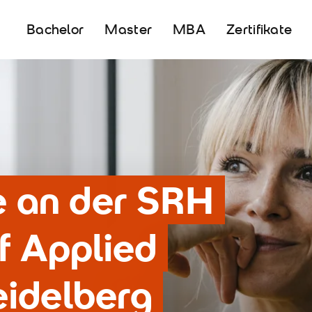
Bachelor
Master
MBA
Zertifikate
re an der SRH
of Applied
eidelberg