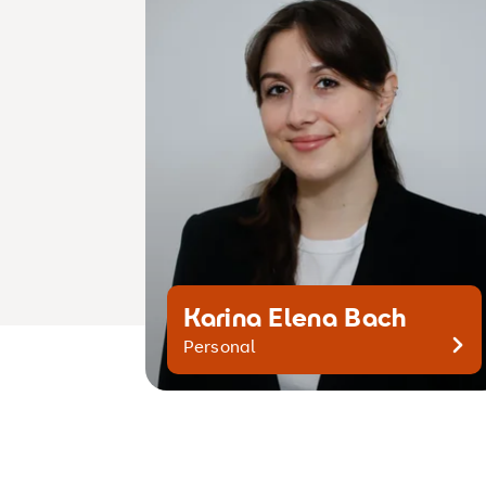
HSHDPersonal@srh.de
Karina Elena Bach
Kontaktiere mich gerne
Personal