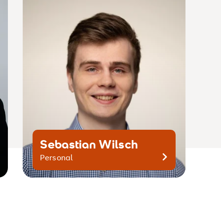
HSHDPersonal@srh.de
+49 6221-6799-866
Sebastian Wilsch
Kontaktiere mich gern
Personal