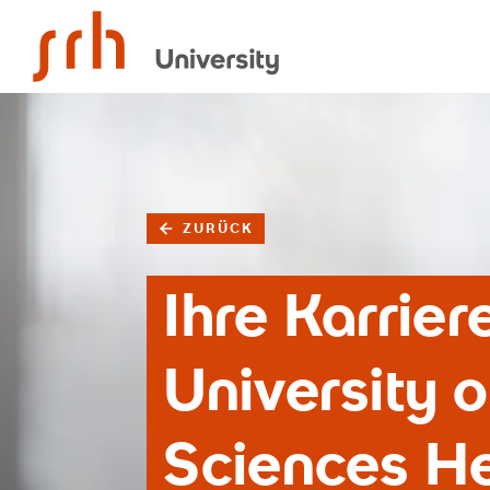
SRH University
ZURÜCK
Ihre Karrie
University 
Sciences H