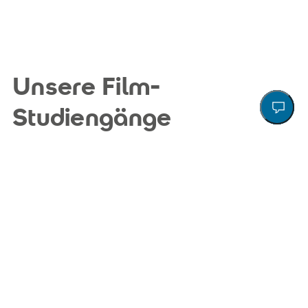
Unsere Film-
Action
Zu
Un
Ru
Le
Studiengänge