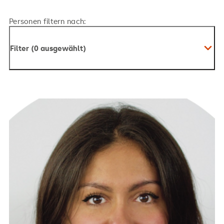
Personen filtern nach:
Filter (0 ausgewählt)
rosy.belounis@srh.de
+49 30 515650 209