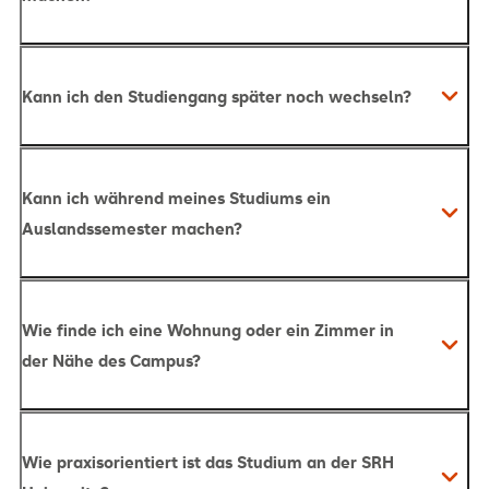
Bachelor-Programme: Diese Grundstudiengänge
bieten dir eine solide akademische Basis und
Kann ich den Studiengang später noch wechseln?
praxisorientierte Inhalte, um dich optimal auf den
Berufseinstieg oder weiterführende Studien
vorzubereiten.
Zu unseren Bachelor-
Kann ich während meines Studiums ein
Programmen!
Auslandssemester machen?
Master-Programme: Aufbauend auf einem
Bachelor-Abschluss kannst du dich in unseren
Master-Studiengängen spezialisieren und tiefer in
Wie finde ich eine Wohnung oder ein Zimmer in
dein Fachgebiet eintauchen, um
der Nähe des Campus?
Führungspositionen oder eine wissenschaftliche
Laufbahn anzustreben.
Zu unseren Master-
Programmen!
Wie praxisorientiert ist das Studium an der SRH
MBA-Programme: Unsere spezialisierten MBA-