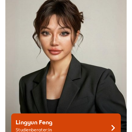
studienberatung.hsg@srh.de
+49 30 515650 213
Lingyun Feng
Kontaktiere mich gern
Studienberater:in