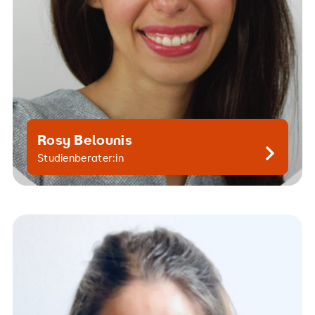
Rosy Belounis
Kontaktiere mich gern
Studienberater:in
sandy.bossier-steuerwald@srh.de
+49 30 515650 203