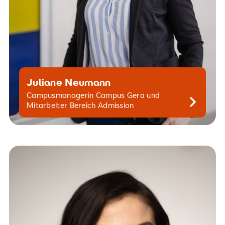
Juliane Neumann
Campusmanagerin Campus Gera und
Kontaktiere mich gern
Mitarbeiter Bereich Admission
viviana.santana@srh.de
+49 30 515650 200