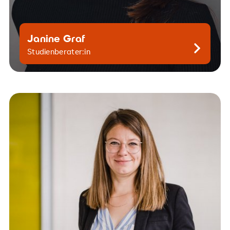
Janine Graf
Kontaktiere mich gern
Studienberater:in
juliane.neumann@srh.de
+49365-773-407-60