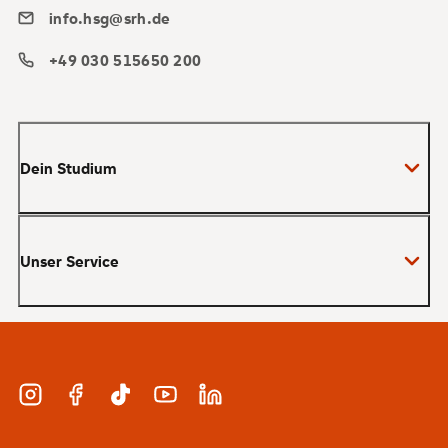
info.hsg@srh.de
+49 030 515650 200
Dein Studium
Bachelor
Unser Service
Master
MBA
Bewerbung und Zulassung
Zertifikate
Studienberatung und Infotermine
Duales Studium
Instagram
Facebook
TikTok
YouTube
LinkedIn
Finanzierung
Berufsbegleitend
Karriere