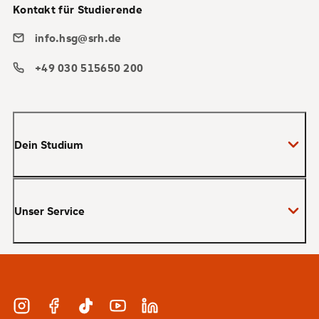
Kontakt für Studierende
info.hsg@srh.de
+49 030 515650 200
Dein Studium
Bachelor
Unser Service
Master
MBA
Bewerbung und Zulassung
Zertifikate
Studienberatung und Infotermine
Duales Studium
Instagram
Facebook
TikTok
YouTube
LinkedIn
Finanzierung