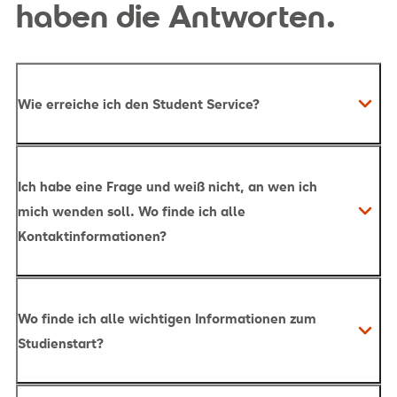
haben die Antworten.
Wie erreiche ich den Student Service?
Student-service.hsg@srh.de
.
Ich habe eine Frage und weiß nicht, an wen ich
mich wenden soll. Wo finde ich alle
Kontaktinformationen?
Wo finde ich alle wichtigen Informationen zum
Studienstart?