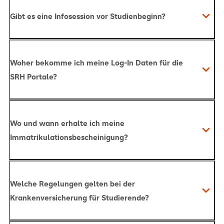
Gibt es eine Infosession vor Studienbeginn?
Woher bekomme ich meine Log-In Daten für die
SRH Portale?
Wo und wann erhalte ich meine
Immatrikulationsbescheinigung?
Du hast deine Krankenversicherung organisiert.
Welche Regelungen gelten bei der
Krankenversicherung für Studierende?
Du hast deine Gebühren laut Studienvertrag
beglichen.