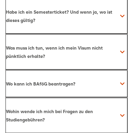
Kommst du aus einem nicht europäischen Land:
Habe ich ein Semesterticket? Und wenn ja, wo ist
du hast uns eine Bestätigung deines
dieses gültig?
Visums/Visumstermins eingereicht.
Was muss ich tun, wenn ich mein Visum nicht
pünktlich erhalte?
Wo kann ich BAföG beantragen?
hier
Fahrkarte für den öffentlichen Nahverkehr in
ganz Deutschland
Informationsblatt
hier
Du entscheidest dich für eine deutsche
Wohin wende ich mich bei Fragen zu den
Gültig in allen öffentlichen Verkehrsmitteln der 2.
gesetzliche Krankenversicherung:
Melde deiner
Studiengebühren?
Klasse
Krankenversicherung deine Immatrikulation an