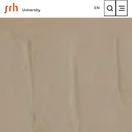
SRH University
EN