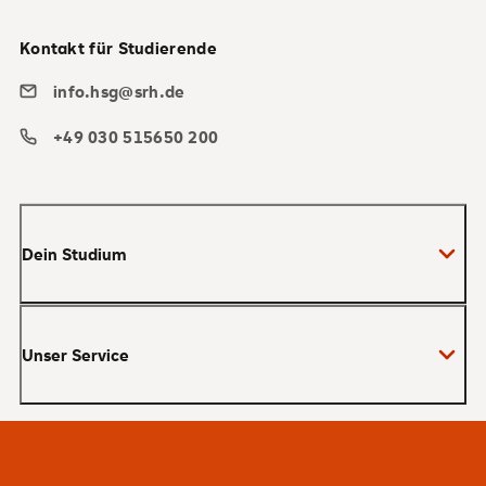
Kontakt für Studierende
info.hsg@srh.de
+49 030 515650 200
Dein Studium
Bachelor
Unser Service
Master
MBA
Bewerbung und Zulassung
Zertifikate
Studienberatung und Infotermine