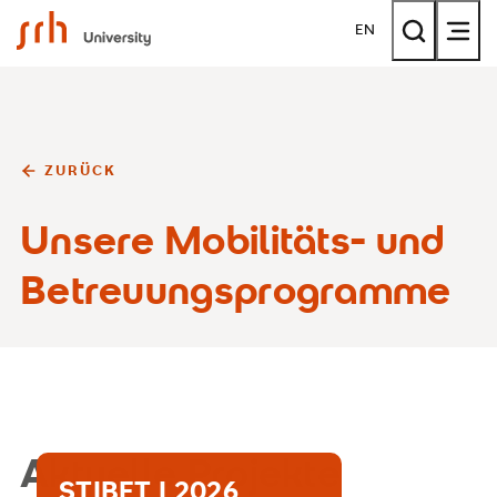
SRH University
EN
ZURÜCK
Unsere Mobilitäts- und
Betreuungsprogramme
Aktuelle Projekte
STIBET I 2026