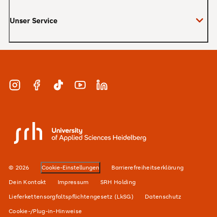
Bachelor
Unser Service
Master
MBA
Bewerbung und Zulassung
Zertifikate
Studienberatung und Infotermine
Duales Studium
Instagram
Facebook
TikTok
YouTube
LinkedIn
Finanzierung
Berufsbegleitend
Karriere
SRH University
Unsere Standorte
Alumni-Netzwerk
© 2026
Cookie-Einstellungen
Barrierefreiheitserklärung
Für Unternehmen
Dein Kontakt
Impressum
SRH Holding
Lieferkettensorgfaltspflichtengesetz (LkSG)
Datenschutz
Cookie-/Plug-in-Hinweise