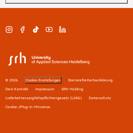
MBA
Bewerbung und Zulassung
Zertifikate
Studienberatung und Infotermine
Duales Studium
Instagram
Facebook
TikTok
YouTube
LinkedIn
Finanzierung
Berufsbegleitend
Karriere
SRH University
Unsere Standorte
Alumni-Netzwerk
© 2026
Cookie-Einstellungen
Barrierefreiheitserklärung
Für Unternehmen
Dein Kontakt
Impressum
SRH Holding
Lieferkettensorgfaltspflichtengesetz (LkSG)
Datenschutz
Cookie-/Plug-in-Hinweise