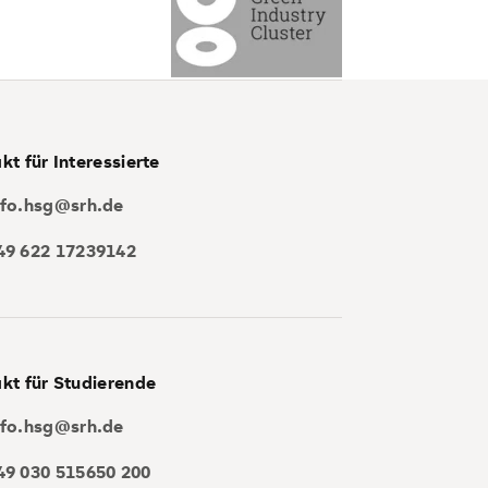
kt für Interessierte
nfo.hsg@srh.de
49 622 17239142
kt für Studierende
nfo.hsg@srh.de
49 030 515650 200