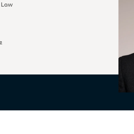
d Law
e