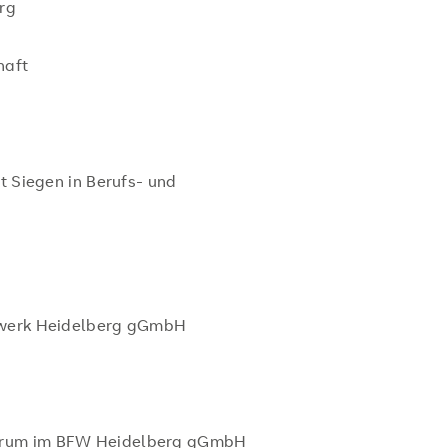
rg
haft
ät Siegen in Berufs- und
gswerk Heidelberg gGmbH
ntrum im BFW Heidelberg gGmbH