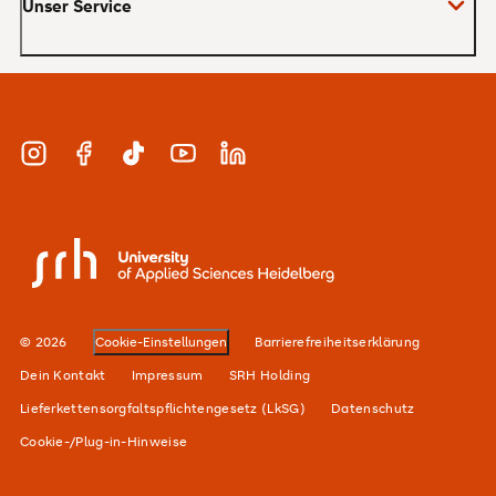
Unser Service
Master
MBA
Bewerbung und Zulassung
Zertifikate
Studienberatung und Infotermine
Duales Studium
Instagram
Facebook
TikTok
YouTube
LinkedIn
Finanzierung
Berufsbegleitend
Karriere
SRH University
Unsere Standorte
Alumni-Netzwerk
© 2026
Cookie-Einstellungen
Barrierefreiheitserklärung
Für Unternehmen
Dein Kontakt
Impressum
SRH Holding
Lieferkettensorgfaltspflichtengesetz (LkSG)
Datenschutz
Cookie-/Plug-in-Hinweise