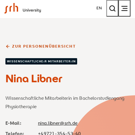
SRH University
EN
ZUR PERSONENÜBERSICHT
WISSENSCHAFTLICHE:R MITARBEITER:IN
Nina Libner
Wissenschaftliche Mitarbeiterin im Bachelorstudiengang
Physiotherapie
E-Mail:
nina.libner@srh.de
Telefon:
+49721-354-53-40