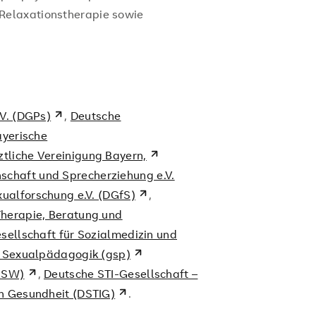
Relaxationstherapie sowie
.V. (DGPs)
,
Deutsche
yerische
tliche Vereinigung Bayern,
schaft und Sprecherziehung e.V.
xualforschung e.V. (DGfS)
,
Therapie, Beratung und
sellschaft für Sozialmedizin und
r Sexualpädagogik (gsp)
(GSW)
,
Deutsche STI-Gesellschaft –
en Gesundheit (DSTIG)
.