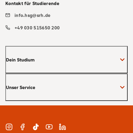
Kontakt für Studierende
info.hsg@srh.de
+49 030 515650 200
Dein Studium
Bachelor
Unser Service
Master
MBA
Bewerbung und Zulassung
Zertifikate
Studienberatung und Infotermine
Duales Studium
Instagram
Facebook
TikTok
YouTube
LinkedIn
Finanzierung