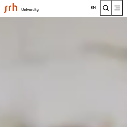
SRH University
EN