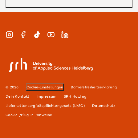
MBA
Bewerbung und Zulassung
Zertifikate
Studienberatung und Infotermine
Duales Studium
Instagram
Facebook
TikTok
YouTube
LinkedIn
Finanzierung
Berufsbegleitend
Karriere
SRH University
Unsere Standorte
Alumni-Netzwerk
© 2026
Cookie-Einstellungen
Barrierefreiheitserklärung
Für Unternehmen
Dein Kontakt
Impressum
SRH Holding
Lieferkettensorgfaltspflichtengesetz (LkSG)
Datenschutz
Cookie-/Plug-in-Hinweise