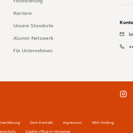
Finanzierung
Karriere
Konta
Unsere Standorte
i
Alumni-Netzwerk
+
Für Unternehmen
Insta
itserklärung
Dein Kontakt
Impressum
SRH Holding
enschutz
Cookie-/Plug-in-Hinweise