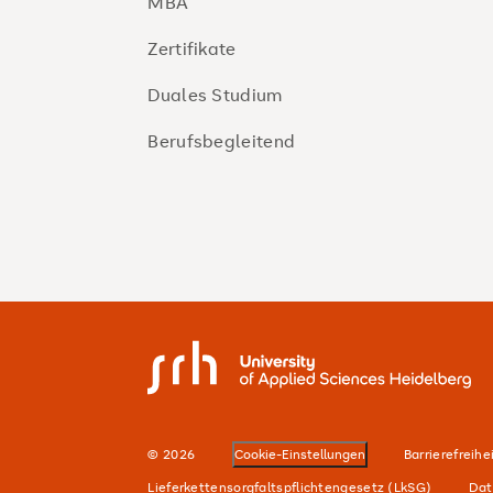
MBA
Zertifikate
Duales Studium
Berufsbegleitend
SRH University
© 2026
Cookie-Einstellungen
Barrierefreihe
Lieferkettensorgfaltspflichtengesetz (LkSG)
Dat