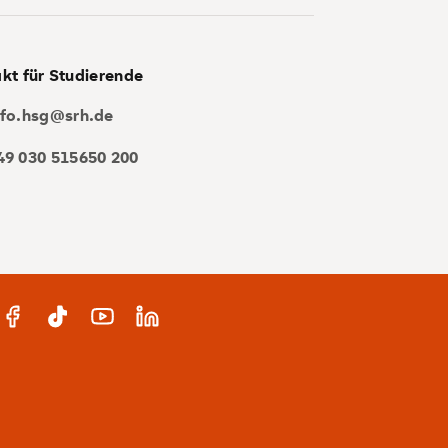
kt für Studierende
nfo.hsg@srh.de
49 030 515650 200
gram
Facebook
TikTok
YouTube
LinkedIn