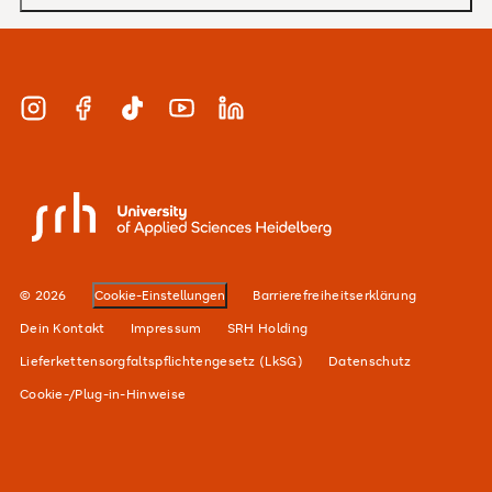
MBA
Bewerbung und Zulassung
Zertifikate
Studienberatung und Infotermine
Duales Studium
Instagram
Facebook
TikTok
YouTube
LinkedIn
Finanzierung
Berufsbegleitend
Karriere
SRH University
Unsere Standorte
Alumni-Netzwerk
© 2026
Cookie-Einstellungen
Barrierefreiheitserklärung
Für Unternehmen
Dein Kontakt
Impressum
SRH Holding
Lieferkettensorgfaltspflichtengesetz (LkSG)
Datenschutz
Cookie-/Plug-in-Hinweise