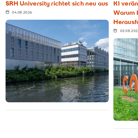
SRH University richtet sich neu aus
KI verän
Warum L
04.08.2026
Herausf
03.08.20