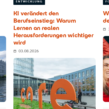
ENTWICKLUNG
F
KI verändert den
Wa
Berufseinstieg: Warum
de
Lernen an realen
Herausforderungen wichtiger
wird
03.08.2026