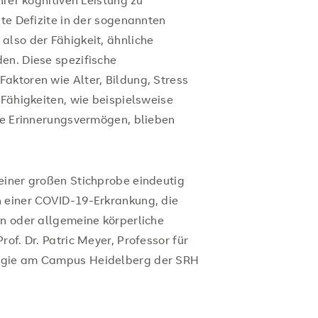
hrer kognitiven Leistung zu
nte Defizite in der sogenannten
also der Fähigkeit, ähnliche
en. Diese spezifische
aktoren wie Alter, Bildung, Stress
 Fähigkeiten, wie beispielsweise
ine Erinnerungsvermögen, blieben
einer großen Stichprobe eindeutig
h einer COVID-19-Erkrankung, die
en oder allgemeine körperliche
of. Dr. Patric Meyer, Professor für
logie am Campus Heidelberg der SRH