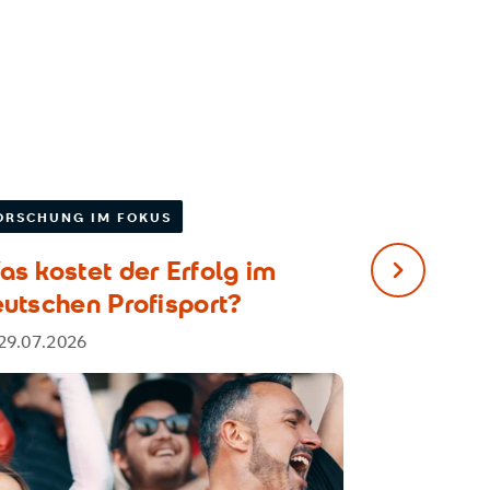
ORSCHUNG IM FOKUS
FORSCHUNG
s kostet der Erfolg im
Was Zwei
nächster Sl
utschen Profisport?
unser Geh
29.07.2026
20.07.2026