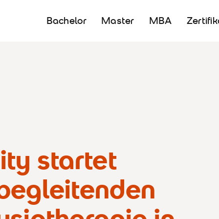
Bachelor
Master
MBA
Zertifi
ty startet
begleitenden
siotherapie in