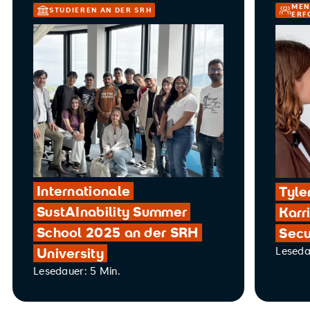
MEN
STUDIEREN AN DER SRH
ERF
Internationale
Tyle
SustAInability Summer
Karr
School 2025 an der SRH
Secu
Leseda
University
Lesedauer: 5 Min.