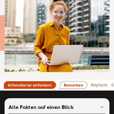
Keyfacts
S
Infomaterial anfordern
Bewerben
Alle Fakten auf einen Blick