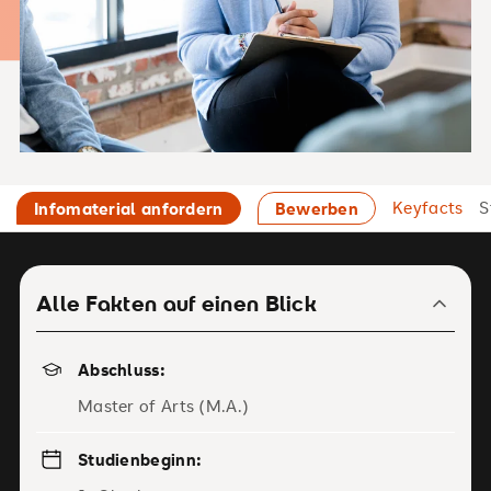
Keyfacts
S
Infomaterial anfordern
Bewerben
Alle Fakten auf einen Blick
Abschluss:
Master of Arts (M.A.)
Studienbeginn: