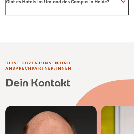
Gibt es Hotels im Umland des Campus in Heide?
DEINE DOZENT:INNEN UND
ANSPRECHPARTNER:INNEN
Dein Kontakt
julia