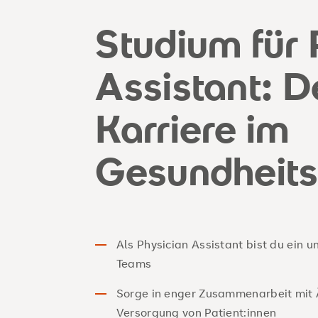
Studium für 
Assistant: D
Karriere im
Gesundheit
Als Physician Assistant bist du ein u
Teams
Sorge in enger Zusammenarbeit mit Ä
Versorgung von Patient:innen