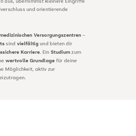
n aus, übernimmst kleinere Eingriffe
erschluss und orientierende
medizinischen Versorgungszentren
–
ts
sind
vielfältig
und bieten dir
ssichere Karriere
. Ein
Studium
zum
ine
wertvolle Grundlage
für deine
ne Möglichkeit, aktiv zur
eizutragen.