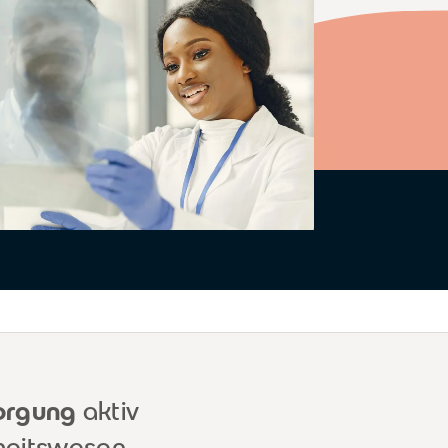
sorgung
aktiv
dheitswesen