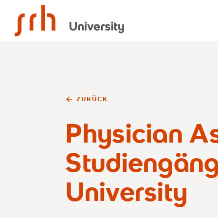
SRH University
ZURÜCK
Physician As
Studiengäng
University