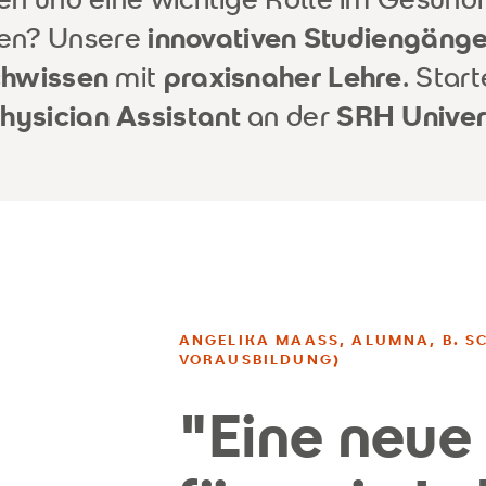
en? Unsere
innovativen Studiengäng
chwissen
mit
praxisnaher Lehre
. Star
hysician Assistant
an der
SRH Univer
ANGELIKA MAASS, ALUMNA, B. SC.
ORAUSBILDUNG)
"Eine neu