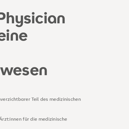
Physician
eine
swesen
nverzichtbarer Teil des medizinischen
rzt:innen für die medizinische