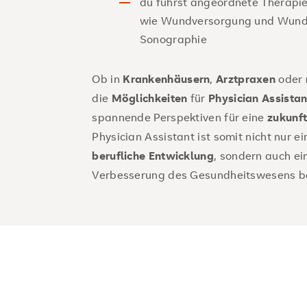
du führst angeordnete Therapie
wie Wundversorgung und Wundv
Sonographie
Ob in
Krankenhäusern
,
Arztpraxen
oder
die
Möglichkeiten
für
Physician Assistan
spannende Perspektiven für eine
zukunft
Physician Assistant ist somit nicht nur e
berufliche Entwicklung
, sondern auch ei
Verbesserung des Gesundheitswesens b