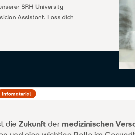
 unserer SRH University
sician Assistant. Lass dich
Infomaterial
t die
Zukunft
der
medizinischen Ver
en und eine wichtige Rolle im Gesun