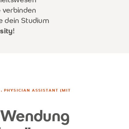
e
verbinden
te dein Studium
sity
!
 PHYSICIAN ASSISTANT (MIT V
e Wendung