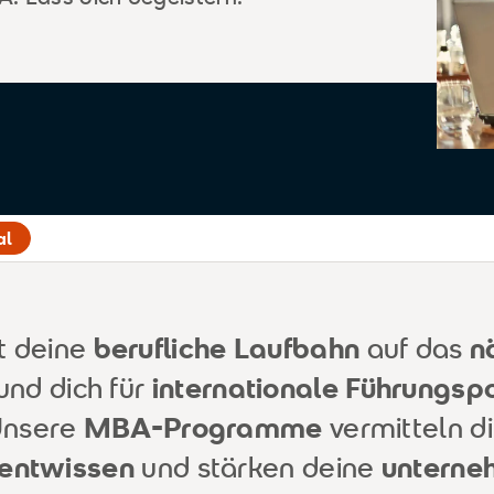
al
t deine
berufliche Laufbahn
auf das
n
und dich für
internationale Führungsp
 Unsere
MBA-Programme
vermitteln d
ntwissen
und stärken deine
unterne