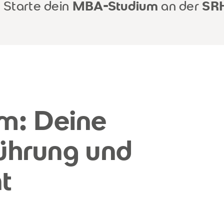
. Starte dein
MBA-Studium
an der
SRH
m: Deine
Führung und
t