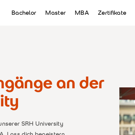
Bachelor
Master
MBA
Zertifikate
ngänge an der
ity
 unserer SRH University
A. Lass dich begeistern.