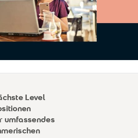
ächste Level
ositionen
ir
umfassendes
hmerischen