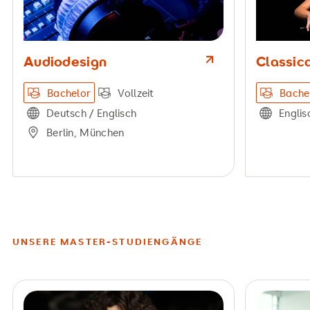
Audiodesign
Classic
Bachelor
Vollzeit
Bache
Deutsch / Englisch
Englis
Berlin, München
UNSERE MASTER-STUDIENGÄNGE