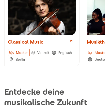
Classical Music
Musikth
Master
Vollzeit
Englisch
Maste
Berlin
Deutsc
Entdecke deine
musikalische Zukunft