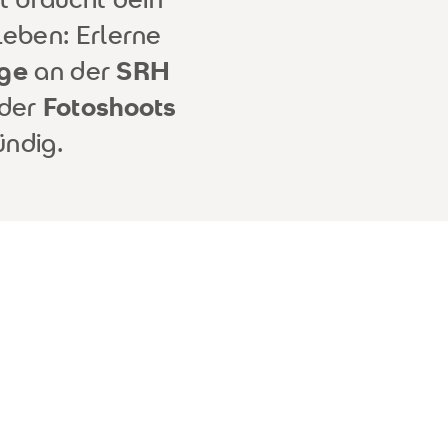
Leben: Erlerne
nge
an der
SRH
der
Fotoshoots
ündig.