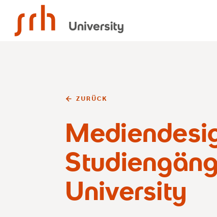
SRH University
ZURÜCK
Mediendesi
Studiengäng
University