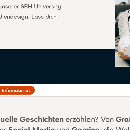
 unserer SRH University
diendesign. Lass dich
Infomaterial
suelle Geschichten
erzählen? Von
Gra
er
Social Media
und
Gaming
, die We