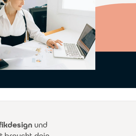
fikdesign
und
lt braucht dein