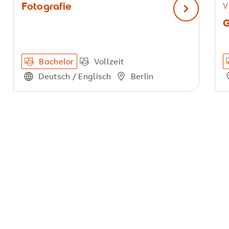
Fotografie
V
nächster Sl
Bachelor
Vollzeit
Deutsch / Englisch
Berlin