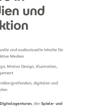
ien und
ktion
elle und audiovisuelle Inhalte für
aktive Medien
n, Motion Design, Illustration,
agement
enübergreifenden, digitalen und
nden
Digitalagenturen
, der
Spiele‑ und