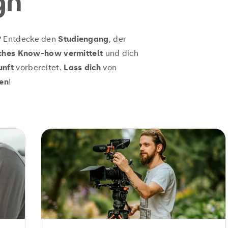
gn
? Entdecke den
Studiengang
, der
sches Know-how vermittelt
und dich
unft
vorbereitet.
Lass dich
von
ren
!