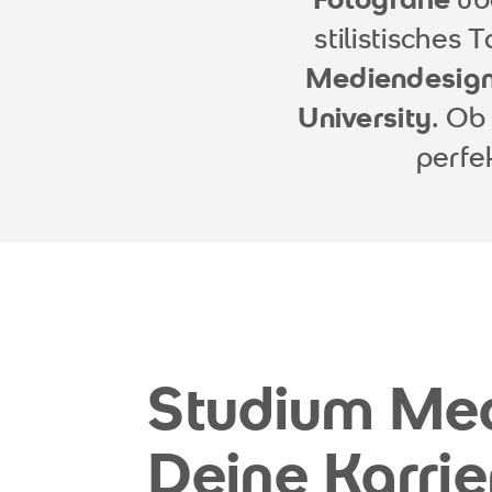
stilistisches
Mediendesig
University
. Ob
perfe
Studium Med
Deine Karrie