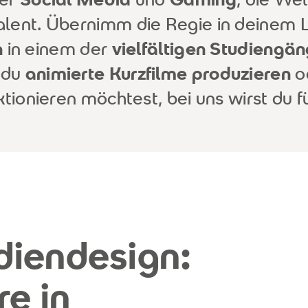
 Talent. Übernimm die Regie in deinem 
n
in einem der
vielfältigen Studiengä
 du
animierte Kurzfilme produzieren
o
ktionieren möchtest, bei uns wirst du f
iendesign:
re in