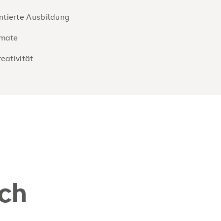
tierte Ausbildung
rmate
eativität
ch