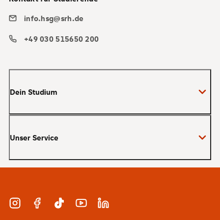
info.hsg@srh.de
+49 030 515650 200
Dein Studium
Bachelor
Unser Service
Master
MBA
Bewerbung und Zulassung
Zertifikate
Studienberatung und Infotermine
Duales Studium
Instagram
Facebook
TikTok
YouTube
LinkedIn
Finanzierung