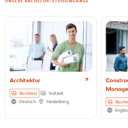
UNSERE BACHELOR-STUDIENGÄNGE
Architektur
Constru
Manage
Bachelor
Vollzeit
Deutsch
Heidelberg
Bache
Englis