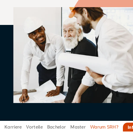
Karriere
Vorteile
Bachelor
Master
Warum SRH?
In